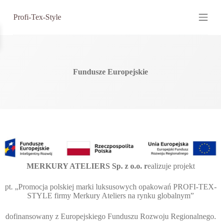
P
Profi-Tex-Style
r
z
e
j
d
ź
d
Fundusze Europejskie
o
t
r
e
ś
c
i
MERKURY ATELIERS Sp. z o.o. r
ealizuje projekt
pt. „Promocja polskiej marki luksusowych opakowań PROFI-TEX-
STYLE firmy Merkury Ateliers na rynku globalnym”
dofinansowany z Europejskiego Funduszu Rozwoju Regionalnego.